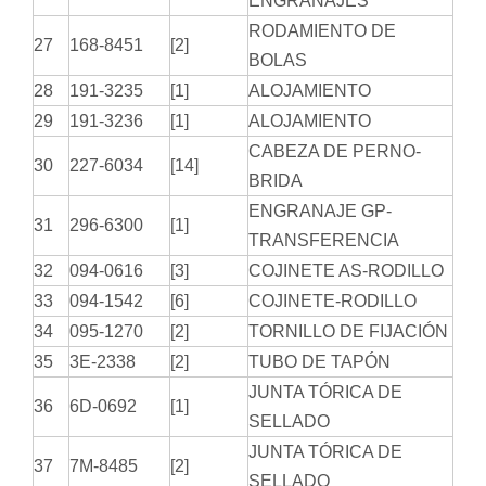
ENGRANAJES
RODAMIENTO DE
27
168-8451
[2]
BOLAS
28
191-3235
[1]
ALOJAMIENTO
29
191-3236
[1]
ALOJAMIENTO
CABEZA DE PERNO-
30
227-6034
[14]
BRIDA
ENGRANAJE GP-
31
296-6300
[1]
TRANSFERENCIA
32
094-0616
[3]
COJINETE AS-RODILLO
33
094-1542
[6]
COJINETE-RODILLO
34
095-1270
[2]
TORNILLO DE FIJACIÓN
35
3E-2338
[2]
TUBO DE TAPÓN
JUNTA TÓRICA DE
36
6D-0692
[1]
SELLADO
JUNTA TÓRICA DE
37
7M-8485
[2]
SELLADO