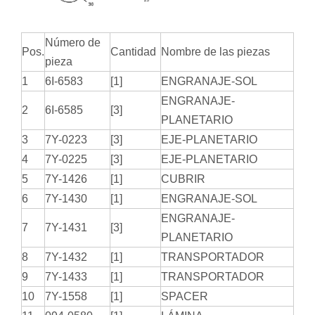
Número de
Pos.
Cantidad
Nombre de las piezas
pieza
1
6I-6583
[1]
ENGRANAJE-SOL
ENGRANAJE-
2
6I-6585
[3]
PLANETARIO
3
7Y-0223
[3]
EJE-PLANETARIO
4
7Y-0225
[3]
EJE-PLANETARIO
5
7Y-1426
[1]
CUBRIR
6
7Y-1430
[1]
ENGRANAJE-SOL
ENGRANAJE-
7
7Y-1431
[3]
PLANETARIO
8
7Y-1432
[1]
TRANSPORTADOR
9
7Y-1433
[1]
TRANSPORTADOR
10
7Y-1558
[1]
SPACER