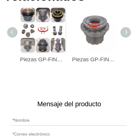
Piezas GP-FINAL Hitachi de la IMPULSIÓN GP-FINAL de la caja de cambios del viaje del excavador de BN 9148930 9134826 9091682 EX220-5
Piezas GP-FINAL Hitachi de la IMPULSIÓN GP-FINAL de la caja de cambios del viaje del excavador de BN 9155253 EX200-5 EX200-3
Mensaje del producto