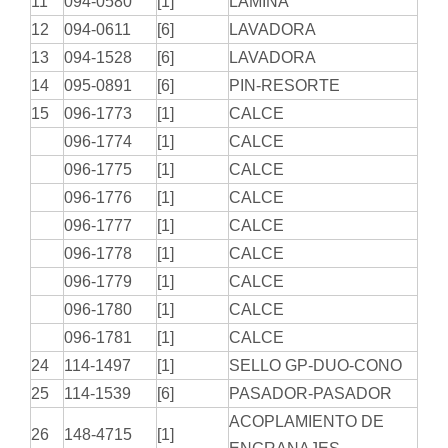
11
094-0580
[1]
LÁMINA
12
094-0611
[6]
LAVADORA
13
094-1528
[6]
LAVADORA
14
095-0891
[6]
PIN-RESORTE
15
096-1773
[1]
CALCE
096-1774
[1]
CALCE
096-1775
[1]
CALCE
096-1776
[1]
CALCE
096-1777
[1]
CALCE
096-1778
[1]
CALCE
096-1779
[1]
CALCE
096-1780
[1]
CALCE
096-1781
[1]
CALCE
24
114-1497
[1]
SELLO GP-DUO-CONO
25
114-1539
[6]
PASADOR-PASADOR
ACOPLAMIENTO DE
26
148-4715
[1]