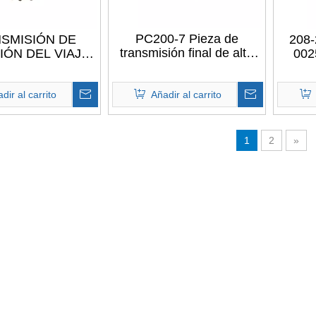
PC200-7 Pieza de
SMISIÓN DE
208-
transmisión final de alta
IÓN DEL VIAJE
002
calidad para excavadora
ja de cambios del
TR
Komatsu
los recambios del
IMPUL
or PC100-5 para
dir al carrito
Añadir al carrito
lo
STU PC100-5
e
KO
1
2
»