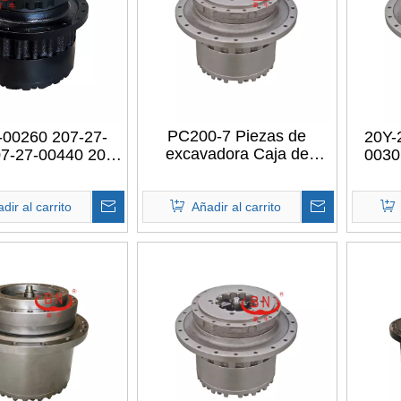
PC200-7 Piezas de
-00260 207-27-
20Y-
excavadora Caja de
7-27-00440 207-
0030
cambios de transmisión
2 207-27-00373
c
final de excavadora Caja
-00370 207-27-
despl
de engranajes reductor de
 PC300 PC340
dir al carrito
Añadir al carrito
velocidad Caja de
PC380 Caja de
des
cambios de reducción de
de excavadora a
Ko
viaje para Komatsu
io de fábrica
PC200-7