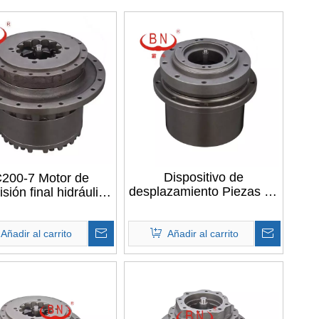
Dispositivo de
200-7 Motor de
desplazamiento Piezas de
sión final hidráulico
repuesto de excavadora
cto de mercancías
Caja de cambios de
desplazamiento Motor de
Añadir al carrito
Añadir al carrito
desplazamiento Impulsión
final para Komatsu PC45