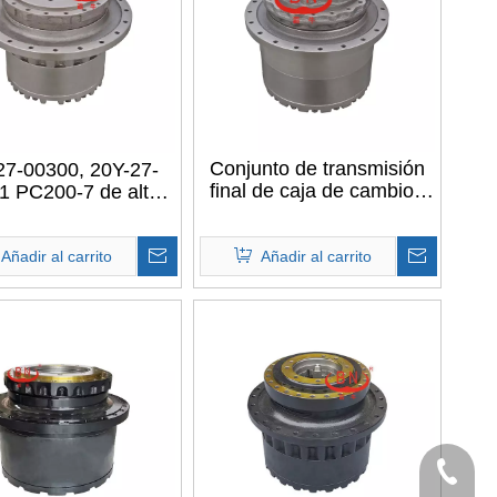
Conjunto de transmisión
27-00300, 20Y-27-
final de caja de cambios
1 PC200-7 de alta
planetaria BN 20Y-27-
alidad Motor de
00015 PC200-5 para
azamiento Caja de
komatsu PC200-5
Añadir al carrito
cambios de
Añadir al carrito
plazamiento para
matsu PC200-7
+86-750