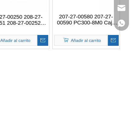
info@hx
207-27-00580 207-27-
27-00250 208-27-
00590 PC300-8M0 Caja
51 208-27-00252
+86136
de cambios de reducción
ANSMISIÓN DE
de recorrido de
SIÓN DE VIAJE de
TRANSMISIÓN DE VIAJE
s recambios del
Añadir al carrito
Añadir al carrito
de excavadora para
xcavador para
KOMATSU PC300-8M0
MASTU PC400-7
PC400LC-7