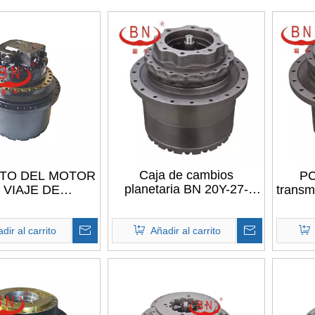
Caja de cambios
TO DEL MOTOR
PC
planetaria BN 20Y-27-
 VIAJE DE
transmi
00015 PC200-5
LSIÓN FINAL
dire
PC200LC-5S PC200LC-5
 PARA PC200-5
para caja de cambios de
0-6 PC200-7
dir al carrito
Añadir al carrito
transmisión final de viaje
PC200-8