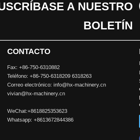
USCRÍBASE A NUESTRO
BOLETÍN
CONTACTO
Fax: +86-750-6310882
Teléfono: +86-750-6318209 6318263
Correo electrónico:
info@hx-machinery.cn
vivian@hx-machinery.cn
WeChat:+8618825353623
Whatsapp: +8613672844386