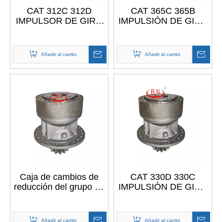
CAT 312C 312D
CAT 365C 365B
IMPULSOR DE GIRO
IMPULSIÓN DE GIRO
Caterpillar GRUPO
Caterpillar GRUPO
IMPULSOR 169-5549
IMPULSOR 199-4589
333-3073
199-4590
Añadir al carrito
Añadir al carrito
Caja de cambios de
CAT 330D 330C
reducción del grupo de
IMPULSIÓN DE GIRO
impulsión del
Caterpillar GRUPO
oscilación de las
IMPULSOR 199-4539
piezas de maquinaria
Añadir al carrito
Añadir al carrito