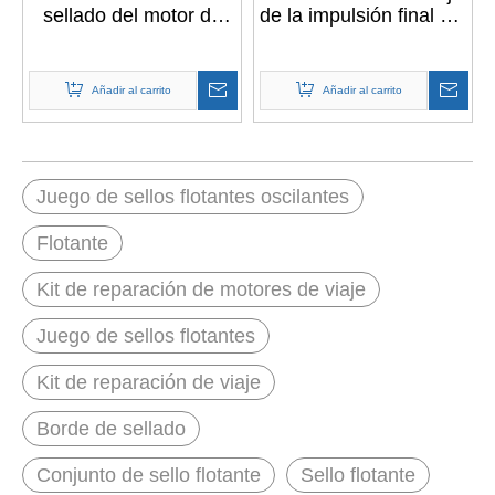
sellado del motor de
de la impulsión final del
desplazamiento del
conjunto del sello de
mando final
los recambios del
excavador 3 meses
Añadir al carrito
Añadir al carrito
CN; Cartón BN de
GUA -
Juego de sellos flotantes oscilantes
Flotante
Kit de reparación de motores de viaje
Juego de sellos flotantes
Kit de reparación de viaje
Borde de sellado
Conjunto de sello flotante
Sello flotante