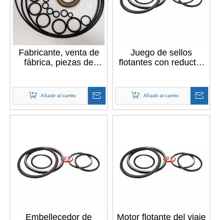
Fabricante, venta de
Juego de sellos
fábrica, piezas de
flotantes con reductor
repuesto hidráulicas
de recorrido de
para excavadora,
transmisión final para
equipo de reparación
excavadora
Añadir al carrito
Añadir al carrito
del motor de
desplazamiento del
sello de aceite para
excavadora E312
Embellecedor de
Motor flotante del viaje