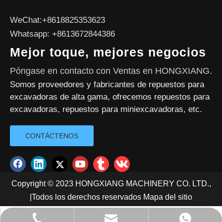
WeChat:+8618825353623
Whatsapp: +8613672844386
Mejor toque, mejores negocios
Póngase en contacto con Ventas en HONGXIANG.
Somos proveedores y fabricantes de repuestos para
excavadoras de alta gama, ofrecemos repuestos para
excavadoras, repuestos para miniexcavadoras, etc.
CONTÁCTENOS
Copyright © 2023 HONGXIANG MACHINERY CO. LTD.,
|Todos los derechos reservados
Mapa del sitio
info@hx-machinery.cn
+86-750-6318209
+8613672844386