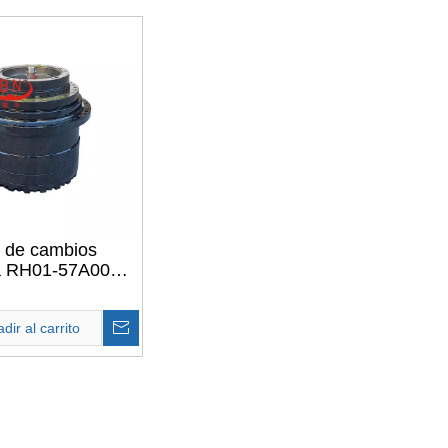
 de cambios
ca RH01-57A0000-
impulsión final de
isión de la pieza
avador de FOTON
dir al carrito
OL FR220.7