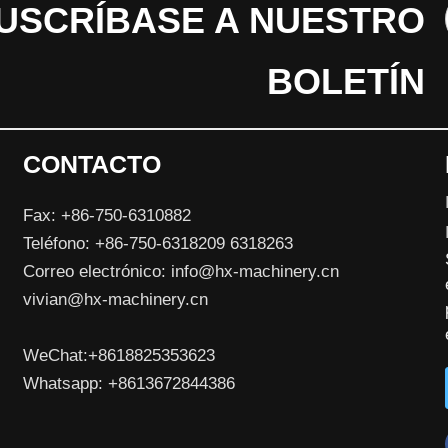
USCRÍBASE A NUESTRO
BOLETÍN
CONTACTO
Fax: +86-750-6310882
Teléfono: +86-750-6318209 6318263
Correo electrónico:
info@hx-machinery.cn
vivian@hx-machinery.cn
WeChat:+8618825353623
Whatsapp: +8613672844386