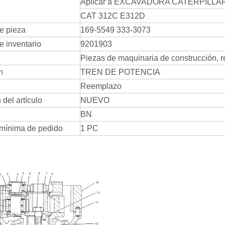
Aplicar a EXCAVADORA CATERPILLA
CAT 312C E312D
e pieza
169-5549 333-3073
 inventario
9201903
Piezas de maquinaria de construcción, 
n
TREN DE POTENCIA
Reemplazo
del artículo
NUEVO
BN
mínima de pedido
1 PC