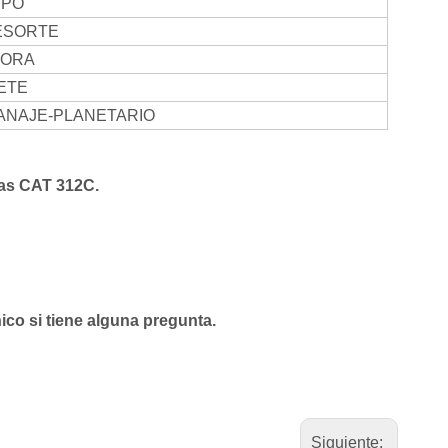
IPO
ESORTE
DORA
ETE
NAJE-PLANETARIO
ras CAT 312C.
ico si tiene alguna pregunta.
Siguiente: