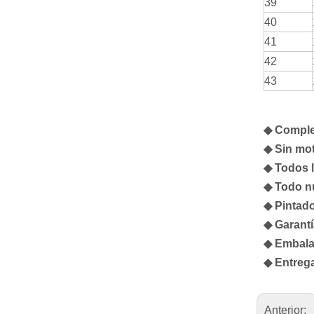
39
40
41
42
43
◆ Comple
◆ Sin mot
◆ Todos 
◆ Todo n
◆ Pintado
◆ Garantí
◆ Embalaj
◆ Entrega
Anterior: