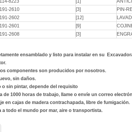
114-8223
[1]
ANTIC
191-2610
[3]
PIN-R
191-2602
[12]
LAVA
191-2601
[9]
COJIN
191-2608
[3]
ENGRA
tamente ensamblado y listo para instalar en su Excavado
or.
los componentes son producidos por nosotros.
uevo, sin daños.
 o sin pintar, depende del requisito
a de 1000 horas de trabajo, llame o envíe un correo electrón
e en cajas de madera contrachapada, libre de fumigación.
 a todo el mundo por mar, aire o transportista.