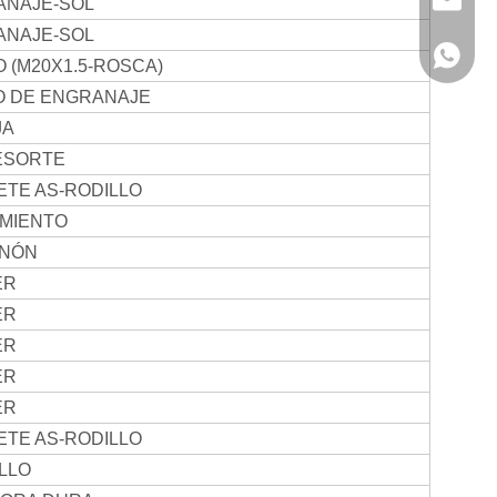
info@hx
ANAJE-SOL
ANAJE-SOL
+86136
 (M20X1.5-ROSCA)
O DE ENGRANAJE
JA
ESORTE
ETE AS-RODILLO
MIENTO
INÓN
ER
ER
ER
ER
ER
ETE AS-RODILLO
LLO