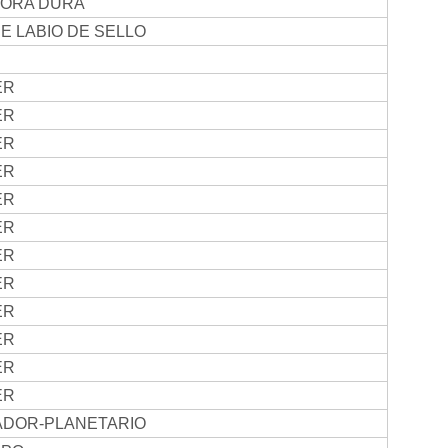
DORA DURA
DE LABIO DE SELLO
ER
ER
ER
ER
ER
ER
ER
ER
ER
ER
ER
ER
ADOR-PLANETARIO