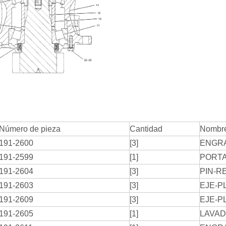
Número de pieza
Cantidad
Nombre
191-2600
[3]
ENGRA
191-2599
[1]
PORT
191-2604
[3]
PIN-R
191-2603
[3]
EJE-P
191-2609
[3]
EJE-P
191-2605
[1]
LAVA