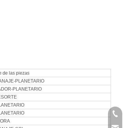
 de las piezas
NAJE-PLANETARIO
ADOR-PLANETARIO
ESORTE
LANETARIO
LANETARIO
+86-750
DORA