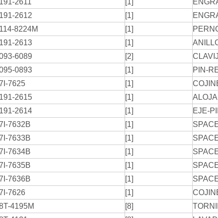
191-2611
[1]
ENGR
191-2612
[1]
ENGR
114-8224M
[1]
PERNO
191-2613
[1]
ANILL
093-6089
[2]
CLAVI
095-0893
[1]
PIN-R
7I-7625
[1]
COJIN
191-2615
[1]
ALOJA
191-2614
[1]
EJE-P
7I-7632B
[1]
SPAC
7I-7633B
[1]
SPAC
7I-7634B
[1]
SPAC
7I-7635B
[1]
SPAC
7I-7636B
[1]
SPAC
7I-7626
[1]
COJIN
8T-4195M
[8]
TORNI