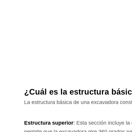
¿Cuál es la estructura bás
La estructura básica de una excavadora consta d
Estructura superior
:
Esta sección incluye la 
permite que la excavadora gire 360 ​​grados p