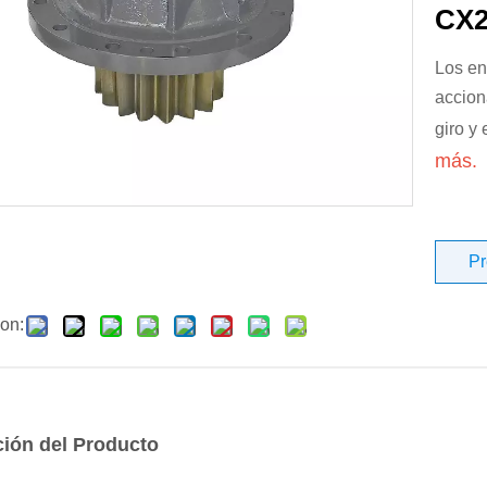
CX2
Los en
accion
giro y
más.
Pr
on:
ción del Producto