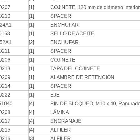
0207
[1]
COJINETE, 120 mm de diámetro interior
0210
[1]
SPACER
24A1
[1]
ENCHUFAR
0153
[1]
SELLO DE ACEITE
52A1
[2]
ENCHUFAR
0211
[1]
SPACER
0206
[1]
COJINETE
0213
[1]
TAPA DEL COJINETE
0209
[1]
ALAMBRE DE RETENCIÓN
0214
[1]
SPACER
0222
[1]
EJE
51040
[4]
PIN DE BLOQUEO, M10 x 40, Ranurad
0208
[4]
LÁMINA
0217
[4]
ENGRANAJE
0215
[4]
ALFILER
0216
[3]
ALFILER