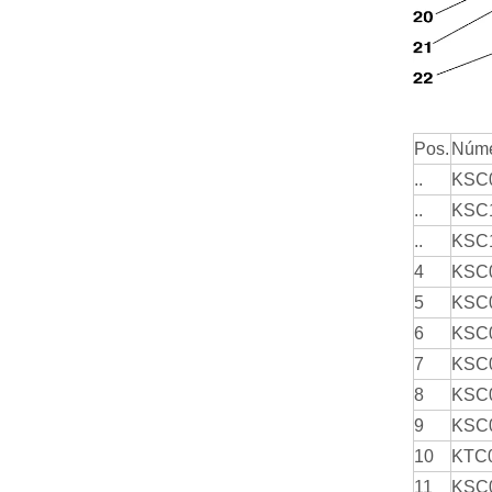
Pos.
Núme
..
KSC
..
KSC
..
KSC
4
KSC
5
KSC
6
KSC
7
KSC
8
KSC
9
KSC
10
KTC
11
KSC