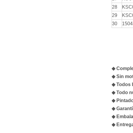
28
KSC
29
KSC
30
1504
◆ Complet
◆ Sin mot
◆ Todos 
◆ Todo n
◆ Pintado
◆ Garantí
◆ Embalaj
◆ Entrega