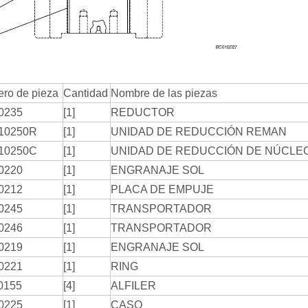
ro de pieza
Cantidad
Nombre de las piezas
0235
[1]
REDUCTOR
10250R
[1]
UNIDAD DE REDUCCIÓN REMAN
10250C
[1]
UNIDAD DE REDUCCIÓN DE NÚCLE
0220
[1]
ENGRANAJE SOL
0212
[1]
PLACA DE EMPUJE
0245
[1]
TRANSPORTADOR
0246
[1]
TRANSPORTADOR
0219
[1]
ENGRANAJE SOL
0221
[1]
RING
0155
[4]
ALFILER
0225
[1]
CASO