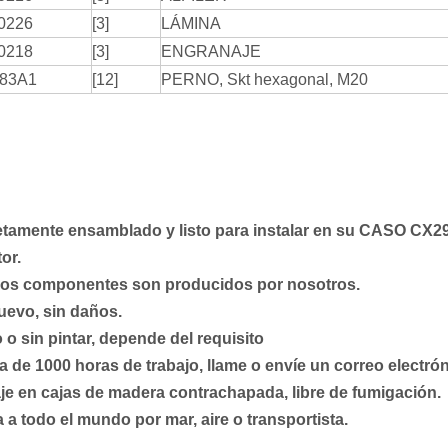
0226
[3]
LÁMINA
0218
[3]
ENGRANAJE
83A1
[12]
PERNO, Skt hexagonal, M20
amente ensamblado y listo para instalar en su
CASO CX29
or.
los componentes son producidos por nosotros.
uevo, sin daños.
 o sin pintar, depende del requisito
a de 1000 horas de trabajo, llame o envíe un correo electrón
e en cajas de madera contrachapada, libre de fumigación.
 a todo el mundo por mar, aire o transportista.