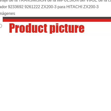
 viaje de la TRANSMISIÓN de la IMPULSIÓN del VIAJE de la caja
vador 9233692 9261222 ZX200-3 para HITACHI ZX200-3
Imágenes