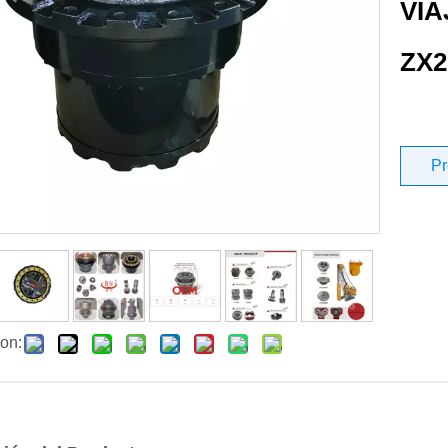
VIA
ZX2
Pr
on: