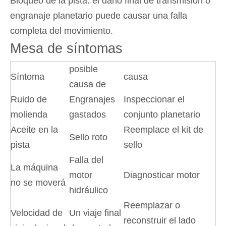
Bloqueo de la pista: el daño final de transmisión o
engranaje planetario puede causar una falla
completa del movimiento.
Mesa de síntomas
posible
Síntoma
causa
causa de
Ruido de
Engranajes
Inspeccionar el
molienda
gastados
conjunto planetario
Aceite en la
Reemplace el kit de
Sello roto
pista
sello
Falla del
La máquina
motor
Diagnosticar motor
no se moverá
hidráulico
Reemplazar o
Velocidad de
Un viaje final
reconstruir el lado