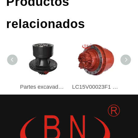
Productos
relacionados
Partes excavadoras Bn 31n8-10180 31n8-10181 31E9-01052 31n8-13910 Swing Caja de cambios de reducción para Hyundai R335-7 R305-7 R290-7
LC15V00023F1 SK350-8 BN Caja de engranajes de excavación de rastreo pesado Drive final con motor para Kobelco SK350-8