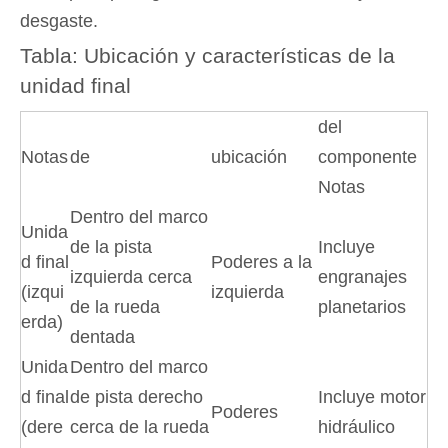
desgaste.
Tabla: Ubicación y características de la
unidad final
del
Notas
de
ubicación
componente
Notas
Dentro del marco
Unida
de la pista
Incluye
d final
Poderes a la
izquierda cerca
engranajes
(izqui
izquierda
de la rueda
planetarios
erda)
dentada
Unida
Dentro del marco
d final
de pista derecho
Incluye motor
Poderes
(dere
cerca de la rueda
hidráulico