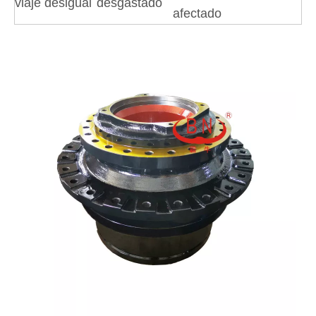
viaje desigual
desgastado
afectado