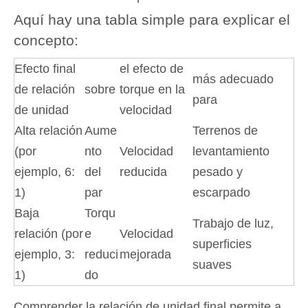
Aquí hay una tabla simple para explicar el
concepto:
Efecto final
el efecto de
más adecuado
de relación
sobre
torque en la
para
de unidad
velocidad
Alta relación
Aume
Terrenos de
(por
nto
Velocidad
levantamiento
ejemplo, 6:
del
reducida
pesado y
1)
par
escarpado
Baja
Torqu
Trabajo de luz,
relación (por
e
Velocidad
superficies
ejemplo, 3:
reduci
mejorada
suaves
1)
do
Comprender la relación de unidad final permite a