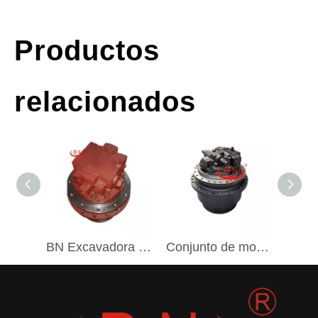
Productos
relacionados
BN Excavadora GFT9T2B38 REXROTH GFT MOTOR DE VIAJE PLANETARIO Transmisión final con MOTOR HIDRÁULICO A10VE45
Conjunto de motor de viaje de transmisión final de caja de cambios de viaje de excavadora MEBE227 para MEBE227