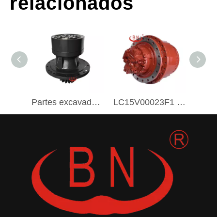
relacionados
Partes excavadoras Bn 31n8-10180 31n8-10181 31E9-01052 31n8-13910 Swing Caja de cambios de reducción para Hyundai R335-7 R305-7 R290-7
LC15V00023F1 SK350-8 BN Caja de engranajes de excavación de rastreo pesado Drive final con motor para Kobelco SK350-8