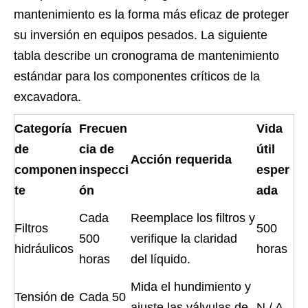
mantenimiento es la forma más eficaz de proteger
su inversión en equipos pesados. La siguiente
tabla describe un cronograma de mantenimiento
estándar para los componentes críticos de la
excavadora.
Categoría
Frecuen
Vida
de
cia de
útil
Acción requerida
componen
inspecci
esper
te
ón
ada
Cada
Reemplace los filtros y
Filtros
500
500
verifique la claridad
hidráulicos
horas
horas
del líquido.
Mida el hundimiento y
Tensión de
Cada 50
ajuste las válvulas de
N / A