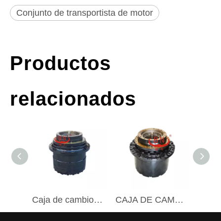
Conjunto de transportista de motor
Productos
relacionados
Caja de cambios hidráulica RH01-57A0000-00 de la impulsión final de la transmisión de la pieza del excavador de FOTON LOVOL FR220.7
CAJA DE CAMBIOS DE VIAJE VOE14621718,14621718 VOLVO EC250D de BN DRIVE UNIT