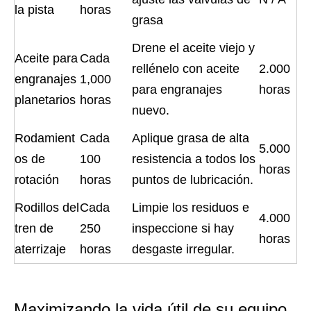
la pista
horas
grasa
Drene el aceite viejo y
Aceite para
Cada
rellénelo con aceite
2.000
engranajes
1,000
para engranajes
horas
planetarios
horas
nuevo.
Rodamient
Cada
Aplique grasa de alta
5.000
os de
100
resistencia a todos los
horas
rotación
horas
puntos de lubricación.
Rodillos del
Cada
Limpie los residuos e
4.000
tren de
250
inspeccione si hay
horas
aterrizaje
horas
desgaste irregular.
Maximizando la vida útil de su equipo