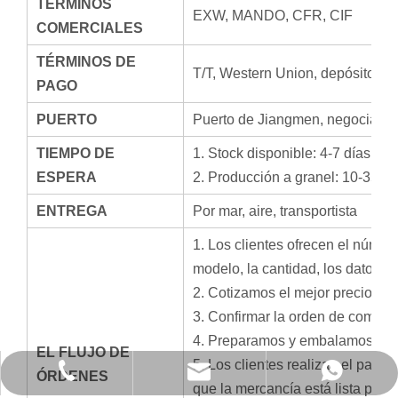
TÉRMINOS
EXW, MANDO, CFR, CIF
COMERCIALES
TÉRMINOS DE
T/T, Western Union, depósito de
PAGO
PUERTO
Puerto de Jiangmen, negociació
TIEMPO DE
1. Stock disponible: 4-7 días p
ESPERA
2. Producción a granel: 10-35 dí
ENTREGA
Por mar, aire, transportista
1. Los clientes ofrecen el número
modelo, la cantidad, los datos de
2. Cotizamos el mejor precio segú
3. Confirmar la orden de compra 
4. Preparamos y embalamos la 
EL FLUJO DE
5. Los clientes realizan el pago
info@hx-machinery.cn
+86-750-6318209
+8613672844386
ÓRDENES
que la mercancía está lista para 