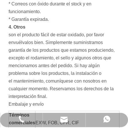
* Correos con óxido durante el stock y en
funcionamiento.
* Garantía expirada.
4. Otros
son el producto fácil de estar oxidado, por favor
envuélvalos bien. Simplemente suministramos
garantía de los productos que estamos produciendo,
excepto el rodamiento, el sello y algunos otros que
mencionamos antes del pedido. Si hay algún
problema sobre los productos, la instalación o
el mantenimiento, comuníquese con nosotros en
cualquier momento. Reservamos los derechos de la
interpretación final.
Embalaje y envío
Términos
info@hx-machinery.cn
+86-750-6318209
+8613672844386
comerciales
EXW, FOB, CFR, CIF