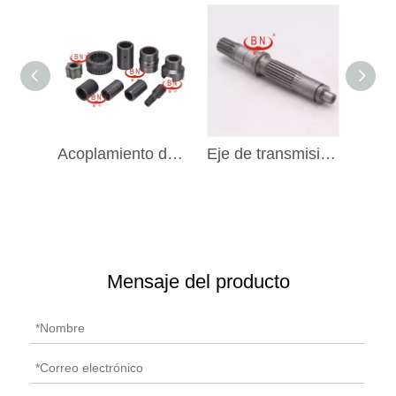
Acoplamiento del eje del motor del engranaje hidráulico de la excavadora BN
Eje de transmisión del motor de desplazamiento TZ500D2002-00 para Komatsu PC60-7
Mensaje del producto