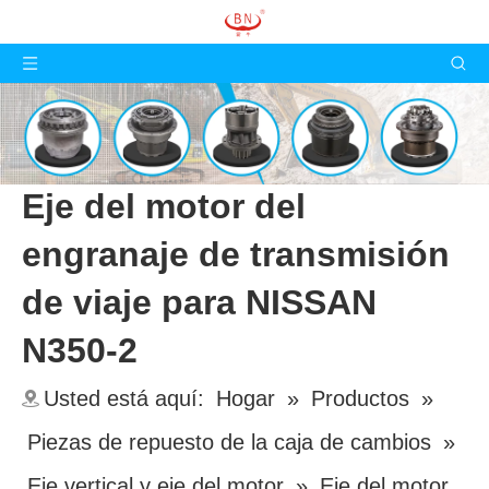
Eje del motor del
engranaje de transmisión
de viaje para NISSAN
N350-2
Usted está aquí:
Hogar
»
Productos
»
Piezas de repuesto de la caja de cambios
»
Eje vertical y eje del motor
»
Eje del motor