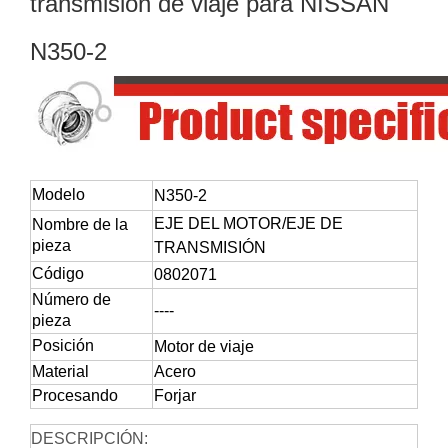
transmisión de viaje para NISSAN
N350-2
Modelo
N350-2
EJE DEL MOTOR/EJE DE
Nombre de la
pieza
TRANSMISIÓN
Código
0802071
Número de
----
pieza
Posición
Motor de viaje
Material
Acero
Procesando
Forjar
DESCRIPCIÓN: